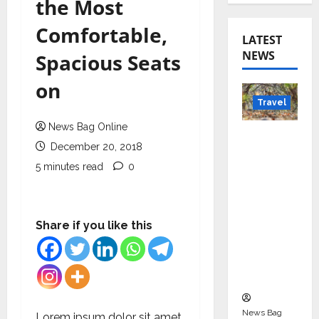
the Most
Comfortable,
LATEST
NEWS
Spacious Seats
on
Travel
News Bag Online
Beyond
December 20, 2018
Rantha
5 minutes read
0
mbore:
Madhya
Pradesh’
s Quiet
Share if you like this
Wildlife
Tourism
Boom
News Bag
Lorem ipsum dolor sit amet,