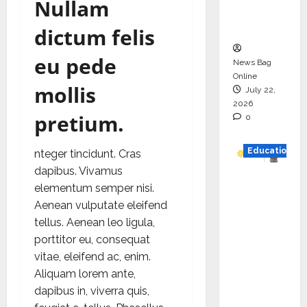
Nullam
Executio
n
dictum felis
eu pede
News Bag
Online
mollis
July 22,
2026
pretium.
0
Education
nteger tincidunt. Cras
dapibus. Vivamus
YES
elementum semper nisi.
German
Aenean vulputate eleifend
y
tellus. Aenean leo ligula,
Appoint
porttitor eu, consequat
s
vitae, eleifend ac, enim.
Karuna
Aliquam lorem ante,
Syal as
dapibus in, viverra quis,
CEO –