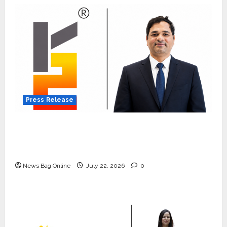
Press Release
K2 Infragen Appoints D K Raju as Senior
Vice President to Drive HAM Project
Execution
News Bag Online
July 22, 2026
0
Press Release