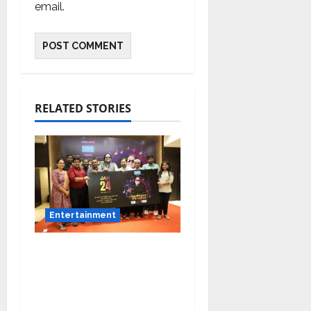
email.
RELATED STORIES
Entertainment
Music Director
Bharadwaj Announces
Canara Bank Presents
“Gnyabagam Varudae”