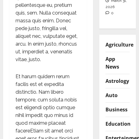
March 31,
pellentesque eu, pretium
2026
quis, sem. Nulla consequat
0
massa quis enim. Donec
pede justo, fringilla vel,
aliquet nec, vulputate eget,
arcu. In enim justo, rhoncus
Agriculture
ut, imperdiet a, venenatis
App
vitae, justo.
News
Et harum quidem rerum
Astrology
facilis est et expedita
distinctio. Nam libero
Auto
tempore, cum soluta nobis
est eligendi optio cumque
Business
nihil impedit quo minus id
quod maxime placeat
Education
facereEtiam sit amet orci
Entertainme
eget eros faucibus tincidunt.