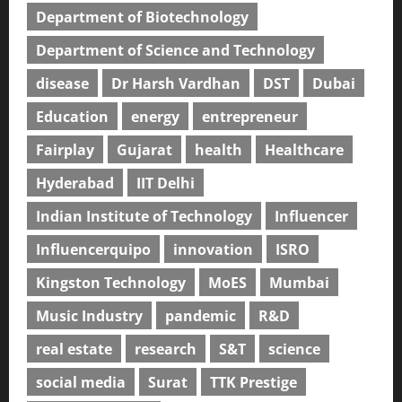
Department of Biotechnology
Department of Science and Technology
disease
Dr Harsh Vardhan
DST
Dubai
Education
energy
entrepreneur
Fairplay
Gujarat
health
Healthcare
Hyderabad
IIT Delhi
Indian Institute of Technology
Influencer
Influencerquipo
innovation
ISRO
Kingston Technology
MoES
Mumbai
Music Industry
pandemic
R&D
real estate
research
S&T
science
social media
Surat
TTK Prestige