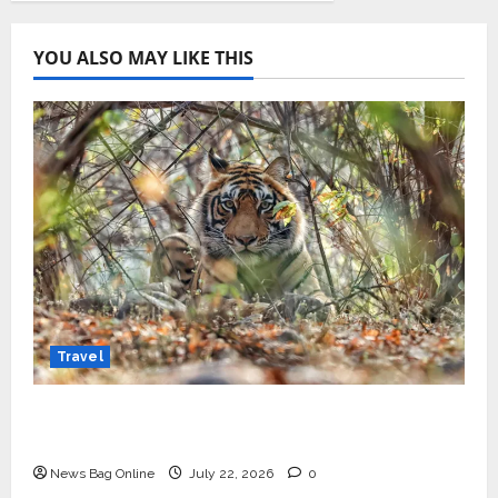
YOU ALSO MAY LIKE THIS
Travel
Beyond Ranthambore: Madhya Pradesh’s
Quiet Wildlife Tourism Boom
News Bag Online
July 22, 2026
0