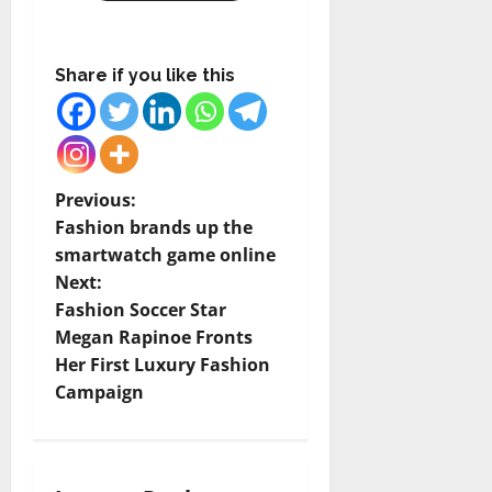
Share if you like this
P
Previous:
Fashion brands up the
o
smartwatch game online
Next:
s
Fashion Soccer Star
t
Megan Rapinoe Fronts
Her First Luxury Fashion
n
Campaign
a
v