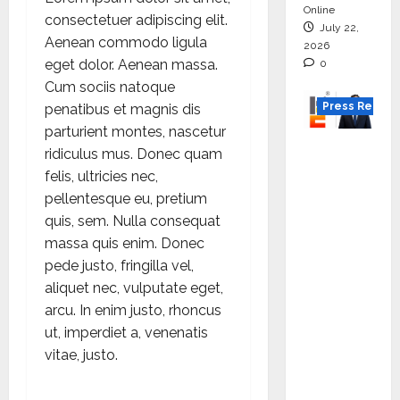
Online
consectetuer adipiscing elit.
July 22,
Aenean commodo ligula
2026
eget dolor. Aenean massa.
0
Cum sociis natoque
Press Releas
penatibus et magnis dis
parturient montes, nascetur
K2
ridiculus mus. Donec quam
Infragen
felis, ultricies nec,
Appoint
pellentesque eu, pretium
s D K
quis, sem. Nulla consequat
Raju as
massa quis enim. Donec
Senior
pede justo, fringilla vel,
Vice
aliquet nec, vulputate eget,
Preside
arcu. In enim justo, rhoncus
nt to
ut, imperdiet a, venenatis
Drive
vitae, justo.
HAM
Project