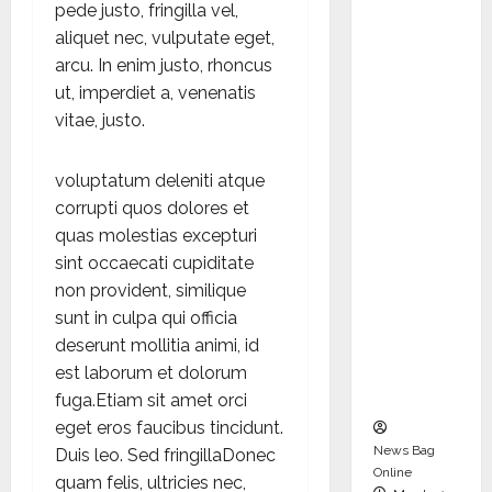
dent
pede justo, fringilla vel,
Director
aliquet nec, vulputate eget,
and
arcu. In enim justo, rhoncus
Chair of
ut, imperdiet a, venenatis
Audit
vitae, justo.
Commit
tee to
voluptatum deleniti atque
Strengt
corrupti quos dolores et
hen
quas molestias excepturi
Governa
sint occaecati cupiditate
nce
non provident, similique
Ahead
sunt in culpa qui officia
of Next
deserunt mollitia animi, id
Phase of
est laborum et dolorum
Growth
fuga.Etiam sit amet orci
eget eros faucibus tincidunt.
News Bag
Duis leo. Sed fringillaDonec
Online
quam felis, ultricies nec,