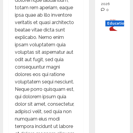
doloremque laudantium,
2026
totam rem aperiam, eaque
0
ipsa quae ab illo inventore
veritatis et quasi architecto
Education
beatae vitae dicta sunt
Read
explicabo. Nemo enim
why C.U.
ipsam voluptatem quia
Shah
voluptas sit aspernatur aut
Universi
odit aut fugit, sed quia
ty is
consequuntur magni
rated as
dolores eos qui ratione
the Best
voluptatem sequi nesciunt.
private
Neque porro quisquam est,
universi
qui dolorem ipsum quia
ty in
dolor sit amet, consectetur,
Gujarat
adipisci velit, sed quia non
for
numquam eius modi
degree
tempora incidunt ut labore