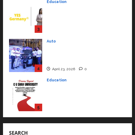
Auto
July 15, 2026
0
Mini Metro EV Targets
Mainstream Market with High-
Performance ‘Yugo’
4
April 23, 2026
0
Education
Read why C.U. Shah University is
rated as the Best private
university in Gujarat for degree
courses in 2026.
5
April 2, 2026
0
Travel
Beyond Ranthambore: Madhya
Pradesh’s Quiet Wildlife Tourism
Boom
1
July 22, 2026
0
Press Release
K2 Infragen Appoints D K Raju as
Senior Vice President to Drive
SEARCH