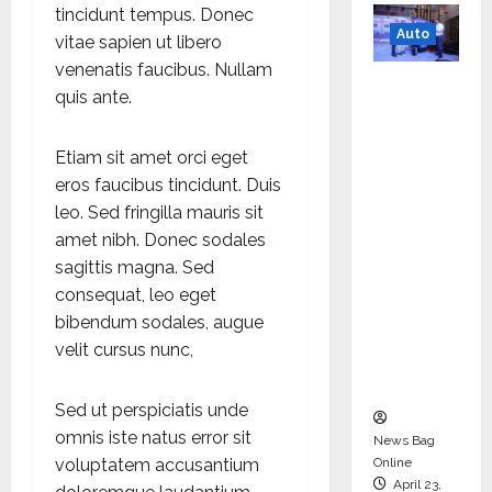
tincidunt tempus. Donec
Auto
vitae sapien ut libero
venenatis faucibus. Nullam
Mini
quis ante.
Metro
EV
Etiam sit amet orci eget
Targets
eros faucibus tincidunt. Duis
Mainstr
leo. Sed fringilla mauris sit
eam
amet nibh. Donec sodales
Market
sagittis magna. Sed
with
consequat, leo eget
High-
bibendum sodales, augue
Perform
velit cursus nunc,
ance
‘Yugo’
Sed ut perspiciatis unde
omnis iste natus error sit
News Bag
Online
voluptatem accusantium
April 23,