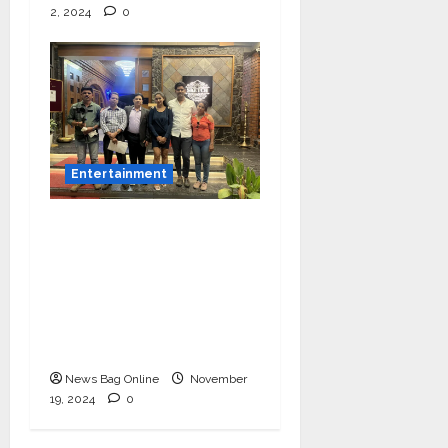
2, 2024
0
Entertainment
Bollywood Film
Producer & Actor
Shantanu Bhamare in
2nd Lead Role in Teen
Tolyache Mangalsutra
Marathi Film!
News Bag Online
November
19, 2024
0