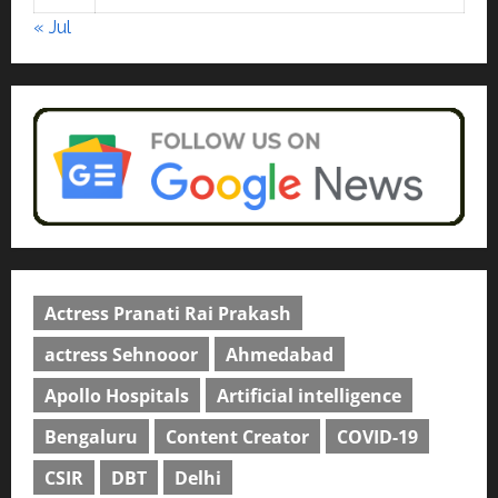
April 2, 2026
0
« Jul
Actress Pranati Rai Prakash
actress Sehnooor
Ahmedabad
Apollo Hospitals
Artificial intelligence
Bengaluru
Content Creator
COVID-19
CSIR
DBT
Delhi