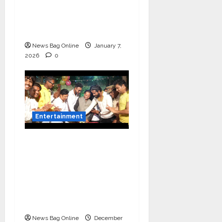
– A Musical
Celebration of Three
Decades
News Bag Online
January 7,
2026
0
Entertainment
Vairat Marathi Film
Title Song Released
Featuring Bollywood
Actor Shantanu
Bhamare, Giri S Raj &
Balasaheb Bangar!
News Bag Online
December