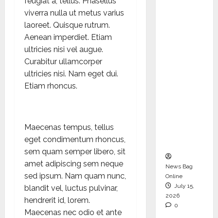
feugiat a, tellus. Phasellus
Operati
viverra nulla ut metus varius
ons &
laoreet. Quisque rutrum.
Support
Aenean imperdiet. Etiam
Functio
ultricies nisi vel augue.
ns,
Curabitur ullamcorper
Strengt
ultricies nisi. Nam eget dui.
hening
Etiam rhoncus.
Its
Commit
ment to
Maecenas tempus, tellus
Student
eget condimentum rhoncus,
Success
sem quam semper libero, sit
amet adipiscing sem neque
News Bag
sed ipsum. Nam quam nunc,
Online
July 15,
blandit vel, luctus pulvinar,
2026
hendrerit id, lorem.
0
Maecenas nec odio et ante