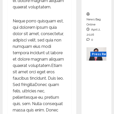
courses
et dolore magnam aliquam
in 2026.
quaerat voluptatem.
News Bag
Neque porro quisquam est,
Online
qui dolorem ipsum quia
April 2,
dolor sit amet, consectetur,
2026
adipisci velit, sed quia non
0
numquam eius modi
tempora incidunt ut labore
Press Releas
et dolore magnam aliquam
VerSe
quaerat voluptatem.Etiam
Innovati
sit amet orci eget eros
on
faucibus tincidunt. Duis leo.
Appoint
Sed fringillaDonec quam
s P.R.
felis, ultricies nec,
Ramesh
pellentesque eu, pretium
as
quis, sem. Nulla consequat
Indepen
massa quis enim. Donec