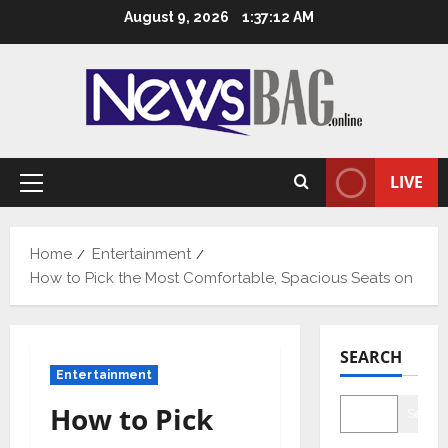
Skip
August 9, 2026
1:37:13 AM
to
content
LIVE
Primary
Menu
Home
Entertainment
How to Pick the Most Comfortable, Spacious Seats on
SEARCH
Entertainment
How to Pick
Searc