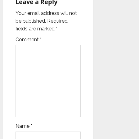
Leave a Reply
i
Your email address will not
g
be published.
Required
fields are marked
*
a
Comment
*
t
i
o
n
Name
*